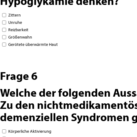
Hypoglykämie denken?
Zittern
Unruhe
Reizbarkeit
Größenwahn
Gerötete überwärmte Haut
Frage 6
Welche der folgenden Auss
Zu den nichtmedikamentös
demenziellen Syndromen 
Körperliche Aktivierung