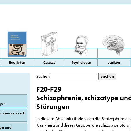
g
Buchladen
Gesetze
Psychologen
Lexikon
Suchen
F20-F29
Schizophrenie, schizotype un
ngen
Störungen
sstörungen durch
In diesem Abschnitt finden sich die Schizophrenie a
Krankheitsbild dieser Gruppe, die schizotype Störu
ype und