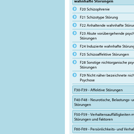
wahnhafte Störungen
F20 Schizophrenie
F21 Schizotype Störung
F22 Anhaltende wahnhafte Stör
F23 Akute vorübergehende psych
Störungen
F24 Induzierte wahnhafte Störun
F25 Schizoaffektive Störungen
F28 Sonstige nichtorganische psy
Störungen
F29 Nicht näher bezeichnete nic
Psychose
F30-F39 - Affektive Störungen
F40-F48 - Neurotische, Belastungs-
Störungen
F50-F59 - Verhaltensauffälligkeiten m
Störungen und Faktoren
F60-F69 - Persönlichkeits- und Verh