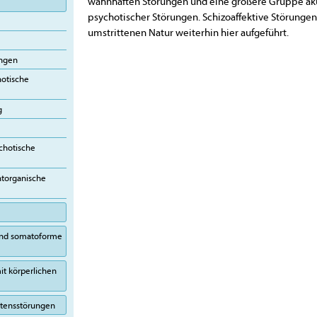
wahnhaften Störungen und eine größere Gruppe a
psychotischer Störungen. Schizoaffektive Störungen
umstrittenen Natur weiterhin hier aufgeführt.
ungen
otische
g
chotische
htorganische
 und somatoforme
it körperlichen
altensstörungen