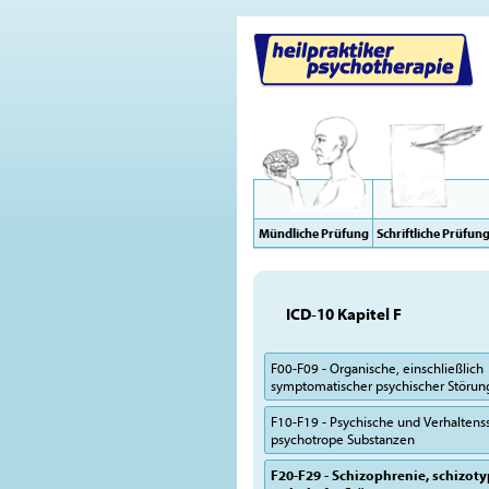
Mündliche Prüfung
Schriftliche Prüfun
ICD-10 Kapitel F
F00-F09 - Organische, einschließlich
symptomatischer psychischer Störu
F10-F19 - Psychische und Verhalten
psychotrope Substanzen
F20-F29 - Schizophrenie, schizot