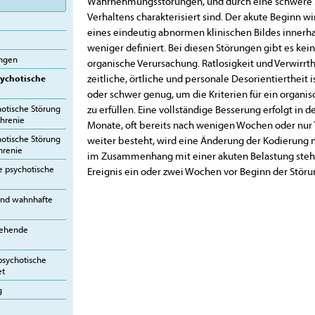
Wahrnehmungsstörungen, und durch eine schwere 
Verhaltens charakterisiert sind. Der akute Beginn w
eines eindeutig abnormen klinischen Bildes innerh
weniger definiert. Bei diesen Störungen gibt es kei
ungen
organische Verursachung. Ratlosigkeit und Verwirrt
zeitliche, örtliche und personale Desorientiertheit 
ychotische
oder schwer genug, um die Kriterien für ein organisc
otische Störung
zu erfüllen. Eine vollständige Besserung erfolgt in 
hrenie
Monate, oft bereits nach wenigen Wochen oder nur 
otische Störung
weiter besteht, wird eine Änderung der Kodierung 
hrenie
im Zusammenhang mit einer akuten Belastung stehen
e psychotische
Ereignis ein oder zwei Wochen vor Beginn der Störu
end wahnhafte
gehende
psychotische
et
g