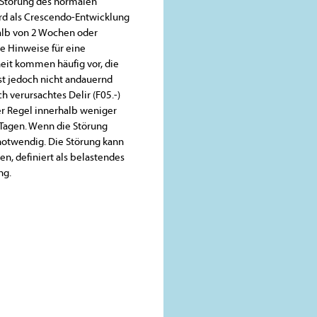
Störung des normalen
ird als Crescendo-Entwicklung
alb von 2 Wochen oder
ne Hinweise für eine
heit kommen häufig vor, die
ist jedoch nicht andauernd
h verursachtes Delir (F05.-)
der Regel innerhalb weniger
Tagen. Wenn die Störung
notwendig. Die Störung kann
, definiert als belastendes
ng.