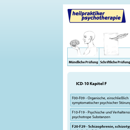
Mündliche Prüfung
Schriftliche Prüfun
ICD-10 Kapitel F
F00-F09 - Organische, einschließlich
symptomatischer psychischer Störu
F10-F19 - Psychische und Verhalten
psychotrope Substanzen
F20-F29 - Schizophrenie, schizot