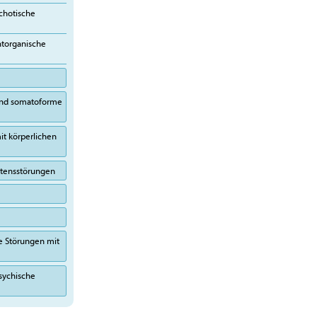
chotische
htorganische
 und somatoforme
it körperlichen
altensstörungen
e Störungen mit
sychische