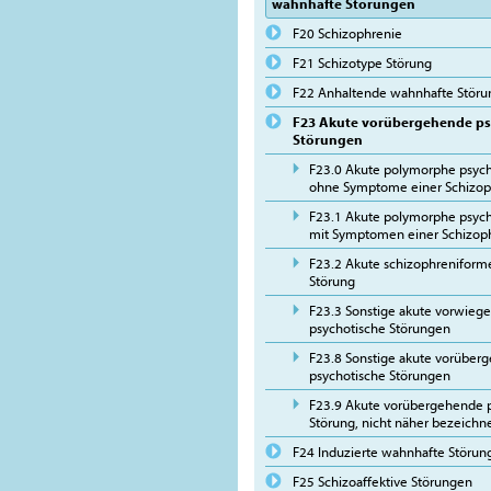
wahnhafte Störungen
F20 Schizophrenie
F21 Schizotype Störung
F22 Anhaltende wahnhafte Stör
F23 Akute vorübergehende ps
Störungen
F23.0 Akute polymorphe psych
ohne Symptome einer Schizop
F23.1 Akute polymorphe psych
mit Symptomen einer Schizop
F23.2 Akute schizophreniform
Störung
F23.3 Sonstige akute vorwieg
psychotische Störungen
F23.8 Sonstige akute vorüber
psychotische Störungen
F23.9 Akute vorübergehende 
Störung, nicht näher bezeichn
F24 Induzierte wahnhafte Störun
F25 Schizoaffektive Störungen