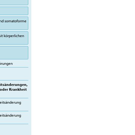
 und somatoforme
it körperlichen
törungen
itsänderungen,
 oder Krankheit
eitsänderung
eitsänderung