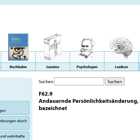
g
Buchladen
Gesetze
Psychologen
Lexikon
Suchen
F62.9
Andauernde Persönlichkeitsänderung, 
bezeichnet
ngen
sstörungen durch
 und wahnhafte