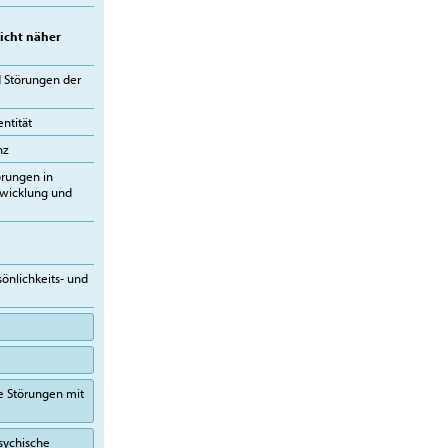
icht näher
Störungen der
ntität
nz
örungen in
twicklung und
önlichkeits- und
e Störungen mit
sychische