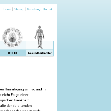
Home
Sitemap
Bestellung
Kontakt
ICD-10
Gesundheitsämter
chen Harnabgang am Tag und in
st nicht Folge einer
gischen Krankheit,
malie der ableitenden
n oder nach einer Periode