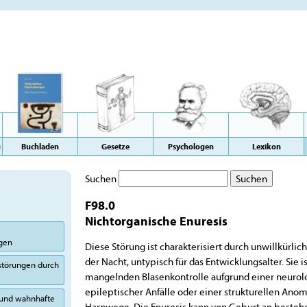
g
Buchladen
Gesetze
Psychologen
Lexikon
Suchen
F98.0
Nichtorganische Enuresis
ngen
Diese Störung ist charakterisiert durch unwillkürli
der Nacht, untypisch für das Entwicklungsalter. Sie i
sstörungen durch
mangelnden Blasenkontrolle aufgrund einer neurolo
epileptischer Anfälle oder einer strukturellen Ano
 und wahnhafte
Harnwege. Die Enuresis kann von Geburt an bestehe