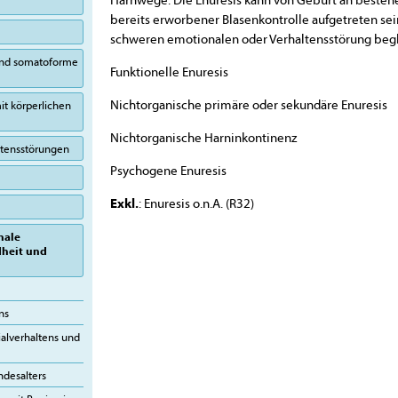
bereits erworbener Blasenkontrolle aufgetreten sein
schweren emotionalen oder Verhaltensstörung begl
 und somatoforme
Funktionelle Enuresis
Nichtorganische primäre oder sekundäre Enuresis
it körperlichen
Nichtorganische Harninkontinenz
altensstörungen
Psychogene Enuresis
Exkl.
: Enuresis o.n.A. (R32)
nale
dheit und
ns
alverhaltens und
ndesalters