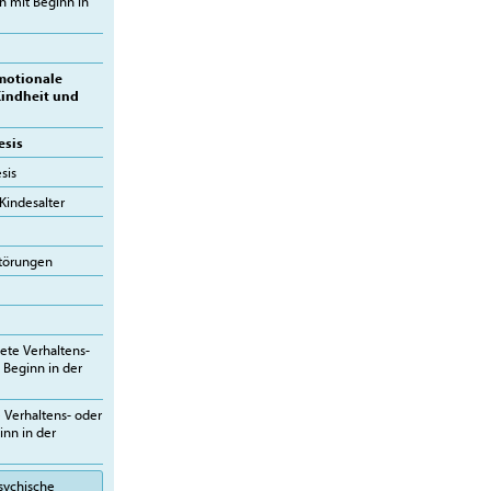
n mit Beginn in
motionale
Kindheit und
esis
sis
Kindesalter
törungen
ete Verhaltens-
 Beginn in der
 Verhaltens- oder
nn in der
sychische