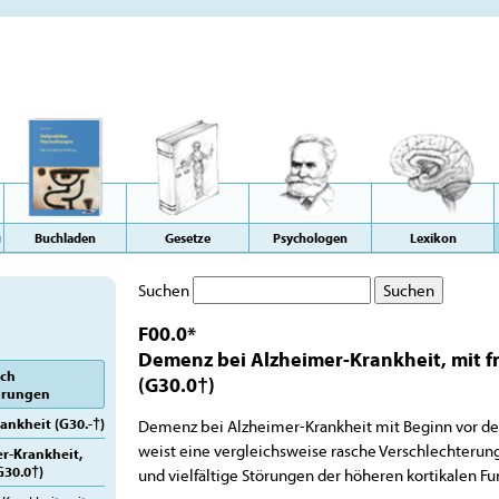
g
Buchladen
Gesetze
Psychologen
Lexikon
Suchen
F00.0*
Demenz bei Alzheimer-Krankheit, mit f
ich
(G30.0†)
örungen
ankheit (G30.-†)
Demenz bei Alzheimer-Krankheit mit Beginn vor dem
weist eine vergleichsweise rasche Verschlechterung
r-Krankheit,
G30.0†)
und vielfältige Störungen der höheren kortikalen Fu