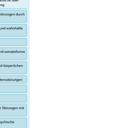
anische oder
ung
sstörungen durch
 und wahnhafte
 und somatoforme
it körperlichen
altensstörungen
e Störungen mit
sychische