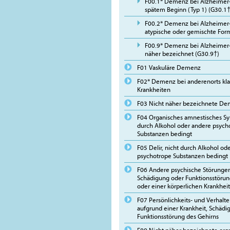
F00.1* Demenz bei Alzheimer-
spätem Beginn (Typ 1) (G30.1†
F00.2* Demenz bei Alzheimer-
atypische oder gemischte For
F00.9* Demenz bei Alzheimer-
näher bezeichnet (G30.9†)
F01 Vaskuläre Demenz
F02* Demenz bei anderenorts klas
Krankheiten
F03 Nicht näher bezeichnete D
F04 Organisches amnestisches Sy
durch Alkohol oder andere psych
Substanzen bedingt
F05 Delir, nicht durch Alkohol od
psychotrope Substanzen bedingt
F06 Andere psychische Störungen
Schädigung oder Funktionsstörun
oder einer körperlichen Krankheit
F07 Persönlichkeits- und Verhalt
aufgrund einer Krankheit, Schädi
Funktionsstörung des Gehirns