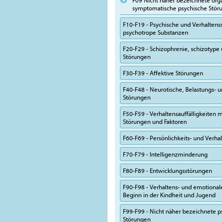
F09 Nicht näher bezeichnete org
symptomatische psychische Stör
F10-F19 - Psychische und Verhalten
psychotrope Substanzen
F20-F29 - Schizophrenie, schizotype
Störungen
F30-F39 - Affektive Störungen
F40-F48 - Neurotische, Belastungs-
Störungen
F50-F59 - Verhaltensauffälligkeiten m
Störungen und Faktoren
F60-F69 - Persönlichkeits- und Verh
F70-F79 - Intelligenzminderung
F80-F89 - Entwicklungsstörungen
F90-F98 - Verhaltens- und emotional
Beginn in der Kindheit und Jugend
F99-F99 - Nicht näher bezeichnete p
Störungen