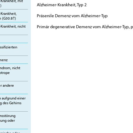
Krankheit, mit
Alzheimer-Krankheit, Typ 2
)
Krankheit,
Präsenile Demenz vom Alzheimer-Typ
m (G30.8†)
Primär degenerative Demenz vom Alzheimer-Typ, p
Krankheit, nicht
sifizierten
emenz
ndrom, nicht
otrope
er andere
 aufgrund einer
g des Gehirns
ensstörung
gung oder