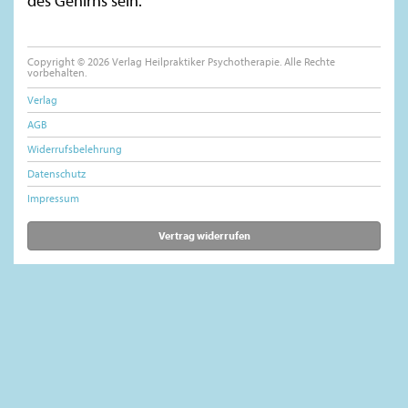
des Gehirns sein.
Copyright © 2026 Verlag Heilpraktiker Psychotherapie. Alle Rechte
vorbehalten.
Verlag
AGB
Widerrufsbelehrung
Datenschutz
Impressum
Vertrag widerrufen