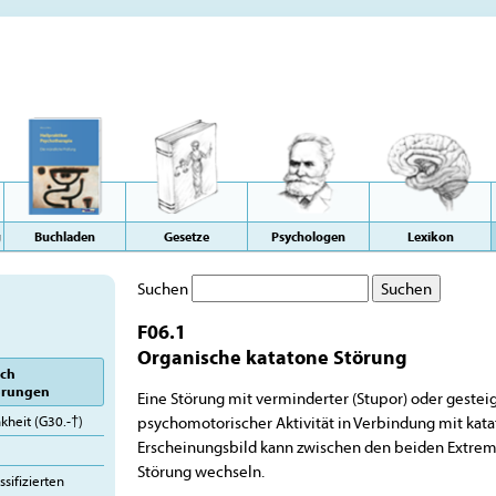
g
Buchladen
Gesetze
Psychologen
Lexikon
Suchen
F06.1
Organische katatone Störung
ich
örungen
Eine Störung mit verminderter (Stupor) oder gesteig
psychomotorischer Aktivität in Verbindung mit ka
heit (G30.-†)
Erscheinungsbild kann zwischen den beiden Extre
Störung wechseln.
sifizierten