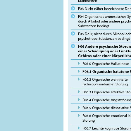
Krankheiten
F03 Nicht näher bezeichnete D
F04 Organisches amnestisches Sy
durch Alkohol oder andere psych
Substanzen bedingt
F05 Delir, nicht durch Alkohol od
psychotrope Substanzen bedingt
F06 Andere psychische Störu
einer Schädigung oder Funkt
Gehirns oder einer körperlich
F06.0 Organische Halluzinose
F06.1 Organische katatone
F06.2 Organische wahnhafte
[schizophreniforme] Störung
F06.3 Organische affektive St
F06.4 Organische Angststörun
F06.5 Organische dissoziative 
F06.6 Organische emotional lab
Störung
F06.7 Leichte kognitive Störun