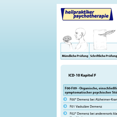
Mündliche Prüfung
Schriftliche Prüfun
ICD-10 Kapitel F
F00-F09 - Organische, einschließl
symptomatischer psychischer St
F00* Demenz bei Alzheimer-Krank
F01 Vaskuläre Demenz
F02* Demenz bei anderenorts klas