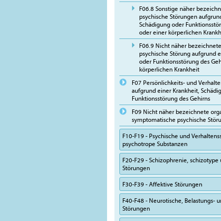
F06.8 Sonstige näher bezeichn
psychische Störungen aufgrun
Schädigung oder Funktionsstö
oder einer körperlichen Krankh
F06.9 Nicht näher bezeichnet
psychische Störung aufgrund 
oder Funktionsstörung des Geh
körperlichen Krankheit
F07 Persönlichkeits- und Verhalt
aufgrund einer Krankheit, Schädi
Funktionsstörung des Gehirns
F09 Nicht näher bezeichnete org
symptomatische psychische Stör
F10-F19 - Psychische und Verhalten
psychotrope Substanzen
F20-F29 - Schizophrenie, schizotype
Störungen
F30-F39 - Affektive Störungen
F40-F48 - Neurotische, Belastungs-
Störungen