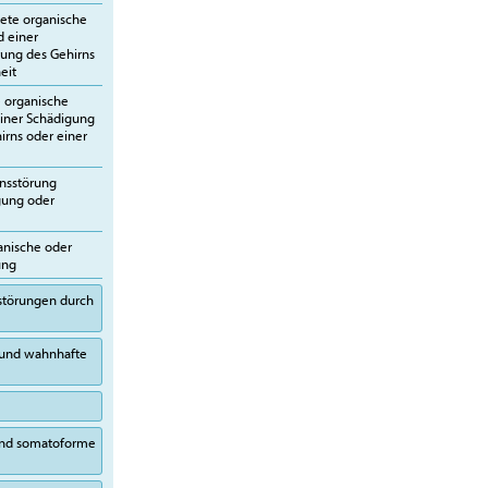
ete organische
d einer
rung des Gehirns
eit
e organische
einer Schädigung
irns oder einer
ensstörung
gung oder
anische oder
ung
sstörungen durch
 und wahnhafte
 und somatoforme