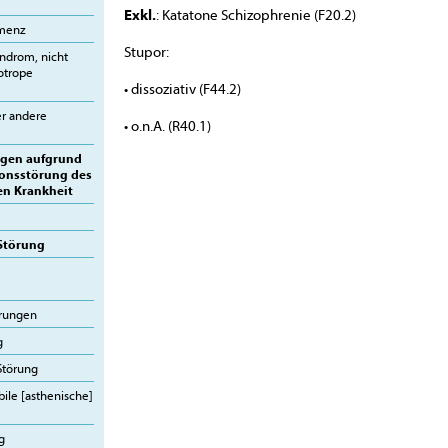
Exkl.
: Katatone Schizophrenie (F20.2)
emenz
Stupor:
ndrom, nicht
otrope
• dissoziativ (F44.2)
er andere
• o.n.A. (R40.1)
ngen aufgrund
ionsstörung des
en Krankheit
 Störung
örungen
g
Störung
ile [asthenische]
g