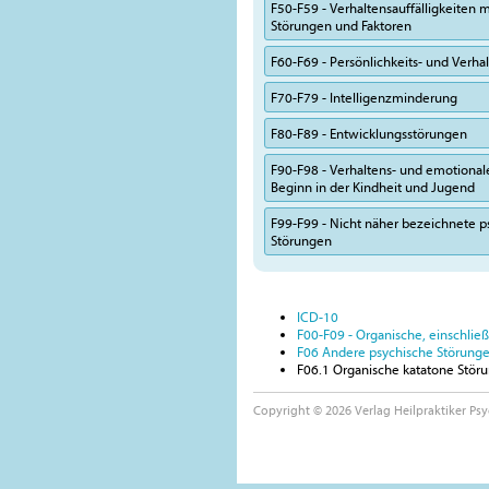
F50-F59 - Verhaltensauffälligkeiten m
Störungen und Faktoren
F60-F69 - Persönlichkeits- und Verh
F70-F79 - Intelligenzminderung
F80-F89 - Entwicklungsstörungen
F90-F98 - Verhaltens- und emotional
Beginn in der Kindheit und Jugend
F99-F99 - Nicht näher bezeichnete p
Störungen
ICD-10
F00-F09 - Organische, einschlie
F06 Andere psychische Störungen
F06.1 Organische katatone Stör
Copyright © 2026 Verlag Heilpraktiker Psy