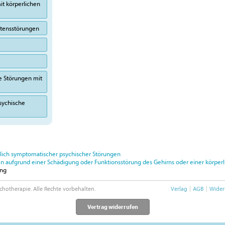
it körperlichen
altensstörungen
e Störungen mit
sychische
ßlich symptomatischer psychischer Störungen
 aufgrund einer Schädigung oder Funktionsstörung des Gehirns oder einer körperl
ung
chotherapie. Alle Rechte vorbehalten.
Verlag
AGB
Wider
Vertrag widerrufen