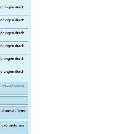
störungen durch
störungen durch
störungen durch
störungen durch
störungen durch
störungen durch
 und wahnhafte
 und somatoforme
it körperlichen