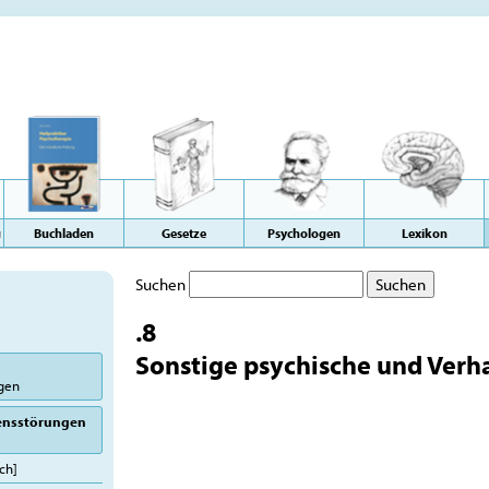
g
Buchladen
Gesetze
Psychologen
Lexikon
Suchen
.8
Sonstige psychische und Verh
ngen
tensstörungen
sch]