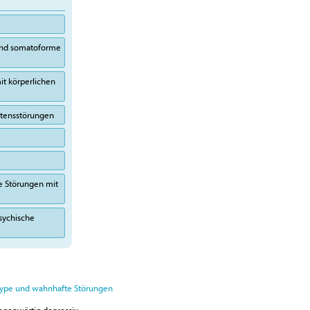
 und somatoforme
it körperlichen
altensstörungen
e Störungen mit
sychische
otype und wahnhafte Störungen