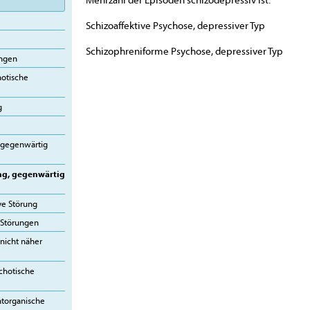
Schizoaffektive Psychose, depressiver Typ
Schizophreniforme Psychose, depressiver Typ
ungen
otische
g
n
, gegenwärtig
ung, gegenwärtig
ve Störung
e Störungen
 nicht näher
chotische
htorganische