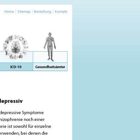
Home
Sitemap
Bestellung
Kontakt
ICD-10
Gesundheitsämter
depressiv
ch depressive Symptome
hizophrenie noch einer
rie ist sowohl für einzelne
verwenden, bei denen die