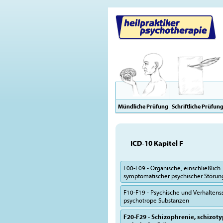
Mündliche Prüfung
Schriftliche Prüfun
ICD-10 Kapitel F
F00-F09 - Organische, einschließlich
symptomatischer psychischer Störu
F10-F19 - Psychische und Verhalten
psychotrope Substanzen
F20-F29 - Schizophrenie, schizot