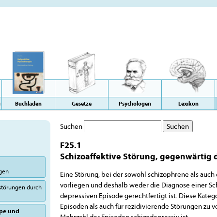
g
Buchladen
Gesetze
Psychologen
Lexikon
Suchen
F25.1
Schizoaffektive Störung, gegenwärtig 
ngen
Eine Störung, bei der sowohl schizophrene als au
vorliegen und deshalb weder die Diagnose einer Sc
sstörungen durch
depressiven Episode gerechtfertigt ist. Diese Katego
Episoden als auch für rezidivierende Störungen zu 
ype und
Mehrzahl der Episoden schizodepressiv ist.