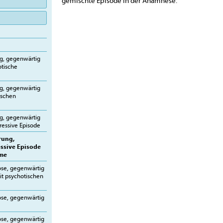
gemischte Episode in der Anamnese.
g
ng, gegenwärtig
tische
ng, gegenwärtig
ischen
ng, gegenwärtig
ressive Episode
rung,
ssive Episode
ome
hose, gegenwärtig
it psychotischen
hose, gegenwärtig
hose, gegenwärtig