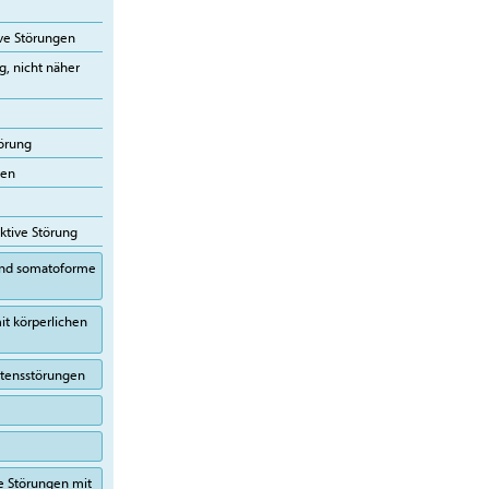
ive Störungen
g, nicht näher
törung
gen
ktive Störung
 und somatoforme
it körperlichen
altensstörungen
e Störungen mit