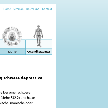
Home
Sitemap
Bestellung
Kontakt
ICD-10
Gesundheitsämter
ig schwere depressive
wie bei einer schweren
siehe F32.2) und hatte
nische, manische oder