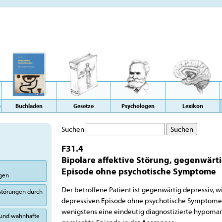
g
Buchladen
Gesetze
Psychologen
Lexikon
Suchen
F31.4
Bipolare affektive Störung, gegenwärt
Episode ohne psychotische Symptome
ngen
Der betroffene Patient ist gegenwärtig depressiv, 
sstörungen durch
depressiven Episode ohne psychotische Symptome (
wenigstens eine eindeutig diagnostizierte hypoma
 und wahnhafte