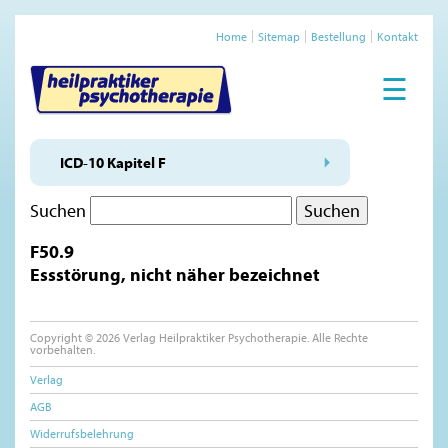
Home
Sitemap
Bestellung
Kontakt
☰
ICD-10 Kapitel F
Suchen
F50.9
Essstörung, nicht näher bezeichnet
Copyright © 2026 Verlag Heilpraktiker Psychotherapie. Alle Rechte
vorbehalten.
Verlag
AGB
Widerrufsbelehrung