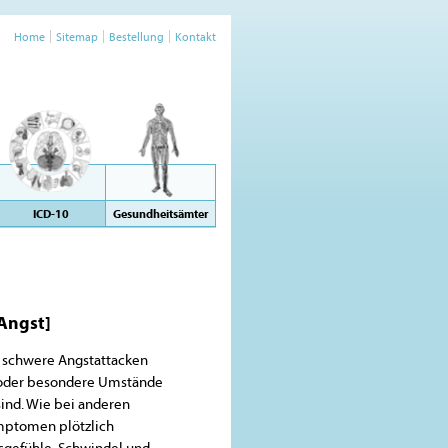
Home
Sitemap
Bestellung
Kontakt
ICD-10
Gesundheitsämter
Angst]
 schwere Angstattacken
ion oder besondere Umstände
ind. Wie bei anderen
mptomen plötzlich
gsgefühle, Schwindel und