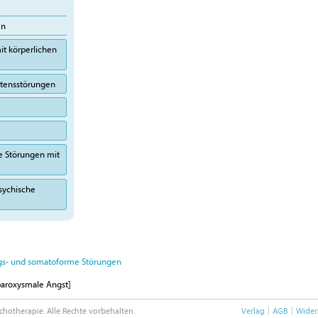
en
it körperlichen
altensstörungen
e Störungen mit
sychische
ngs- und somatoforme Störungen
paroxysmale Angst]
chotherapie. Alle Rechte vorbehalten.
Verlag
AGB
Wider