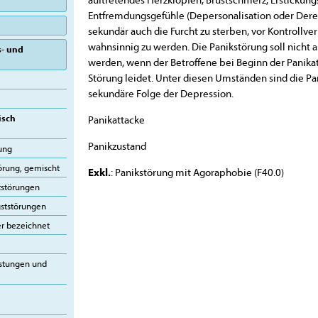
Entfremdungsgefühle (Depersonalisation oder Dereal
sekundär auch die Furcht zu sterben, vor Kontrollver
wahnsinnig zu werden. Die Panikstörung soll nicht
s- und
werden, wenn der Betroffene bei Beginn der Panika
Störung leidet. Unter diesen Umständen sind die P
sekundäre Folge der Depression.
isch
Panikattacke
Panikzustand
rung
örung, gemischt
Exkl.
: Panikstörung mit Agoraphobie (F40.0)
tstörungen
gststörungen
er bezeichnet
astungen und