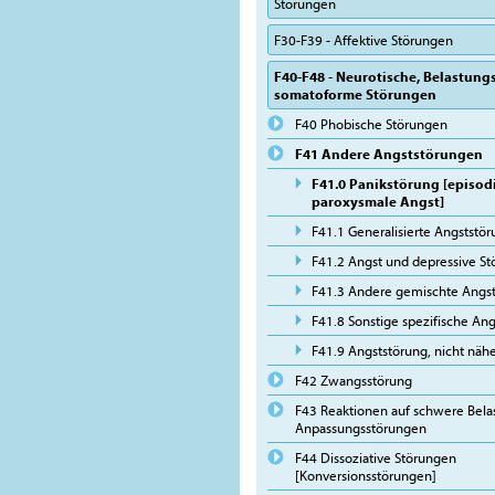
Störungen
F30-F39 - Affektive Störungen
F40-F48 - Neurotische, Belastung
somatoforme Störungen
F40 Phobische Störungen
F41 Andere Angststörungen
F41.0 Panikstörung [episod
paroxysmale Angst]
F41.1 Generalisierte Angststö
F41.2 Angst und depressive St
F41.3 Andere gemischte Angs
F41.8 Sonstige spezifische An
F41.9 Angststörung, nicht näh
F42 Zwangsstörung
F43 Reaktionen auf schwere Bel
Anpassungsstörungen
F44 Dissoziative Störungen
[Konversionsstörungen]