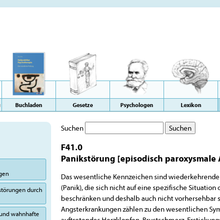
g
Buchladen
Gesetze
Psychologen
Lexikon
Suchen
F41.0
Panikstörung [episodisch paroxysmale 
ngen
Das wesentliche Kennzeichen sind wiederkehrende
(Panik), die sich nicht auf eine spezifische Situat
sstörungen durch
beschränken und deshalb auch nicht vorhersehbar s
Angsterkrankungen zählen zu den wesentlichen Sy
 und wahnhafte
auftretendes Herzklopfen, Brustschmerz, Erstickun