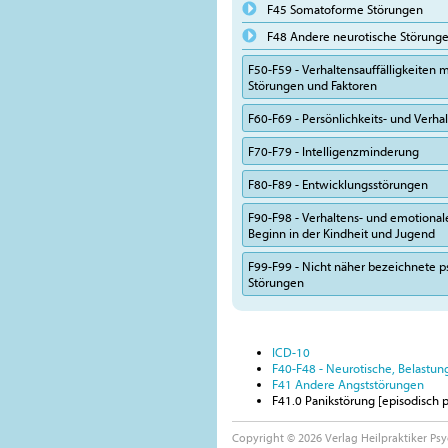
F45 Somatoforme Störungen
F48 Andere neurotische Störung
F50-F59 - Verhaltensauffälligkeiten m
Störungen und Faktoren
F60-F69 - Persönlichkeits- und Verh
F70-F79 - Intelligenzminderung
F80-F89 - Entwicklungsstörungen
F90-F98 - Verhaltens- und emotional
Beginn in der Kindheit und Jugend
F99-F99 - Nicht näher bezeichnete p
Störungen
ICD-10
F40-F48 - Neurotische, Belastu
F41 Andere Angststörungen
F41.0 Panikstörung [episodisch 
Copyright © 2026 Verlag Heilpraktiker Psy