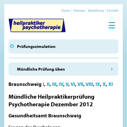
Home
Sitemap
Bestellung
Kontakt
☰
Prüfungssimulation
Mündliche Prüfung üben
Braunschweig
I
,
II
,
III
,
IV
,
V
,
VI
,
VII
,
VIII
,
IX
,
X
,
XI
Mündliche Heilpraktikerprüfung
Psychotherapie Dezember 2012
Gesundheitsamt Braunschweig