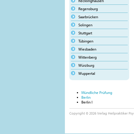
Recklinghausen
Regensburg
Saarbrücken
Solingen
Stuttgart
Tübingen
Wiesbaden
Wittenberg
Würzburg
Wuppertal
Mündliche Prüfung
Berlin
Berlin I
Copyright © 2026 Verlag Heilpraktiker Psy