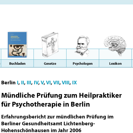
g
Buchladen
Gesetze
Psychologen
Lexikon
Berlin
I
,
II
,
III
,
IV
,
V
,
VI
,
VII
,
VIII
,
IX
Mündliche Prüfung zum Heilpraktiker
für Psychotherapie in Berlin
Erfahrungsbericht zur mündlichen Prüfung im
Berliner Gesundheitsamt Lichtenberg-
Hohenschönhausen im Jahr 2006