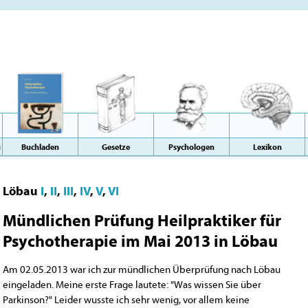
g
Buchladen
Gesetze
Psychologen
Lexikon
Löbau
I
,
II
,
III
,
IV
,
V
,
VI
Mündlichen Prüfung Heilpraktiker für
Psychotherapie im Mai 2013 in Löbau
Am 02.05.2013 war ich zur mündlichen Überprüfung nach Löbau
eingeladen. Meine erste Frage lautete: "Was wissen Sie über
Parkinson?" Leider wusste ich sehr wenig, vor allem keine