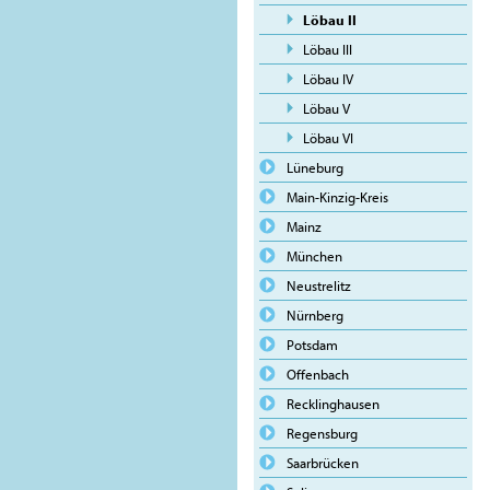
Löbau II
Löbau III
Löbau IV
Löbau V
Löbau VI
Lüneburg
Main-Kinzig-Kreis
Mainz
München
Neustrelitz
Nürnberg
Potsdam
Offenbach
Recklinghausen
Regensburg
Saarbrücken