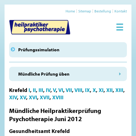
Home
Sitemap
Bestellung
Kontakt
☰
Prüfungssimulation
Mündliche Prüfung üben
Krefeld
I
,
II
,
III
,
IV
,
V
,
VI
,
VII
,
VIII
,
IX
,
X
,
XI
,
XII
,
XIII
,
XIV
,
XV
,
XVI
,
XVII
,
XVIII
Mündliche Heilpraktikerprüfung
Psychotherapie Juni 2012
Gesundheitsamt Krefeld