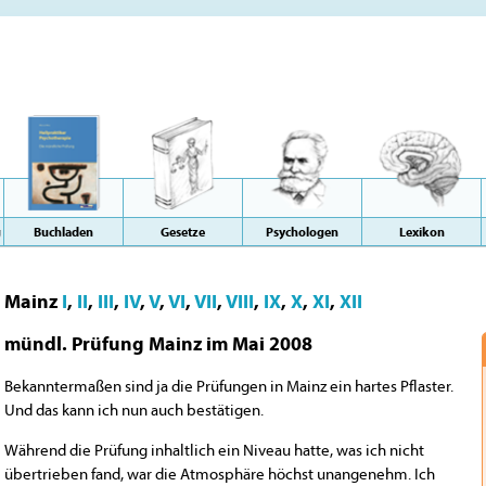
g
Buchladen
Gesetze
Psychologen
Lexikon
Mainz
I
,
II
,
III
,
IV
,
V
,
VI
,
VII
,
VIII
,
IX
,
X
,
XI
,
XII
mündl. Prüfung Mainz im Mai 2008
Bekanntermaßen sind ja die Prüfungen in Mainz ein hartes Pflaster.
Und das kann ich nun auch bestätigen.
Während die Prüfung inhaltlich ein Niveau hatte, was ich nicht
übertrieben fand, war die Atmosphäre höchst unangenehm. Ich