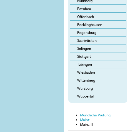
Nürnberg
Potsdam
Offenbach
Recklinghausen
Regensburg
Saarbrücken
Solingen
Stuttgart
Tübingen
Wiesbaden
Wittenberg
Würzburg
Wuppertal
Mündliche Prüfung
Mainz
Mainz III